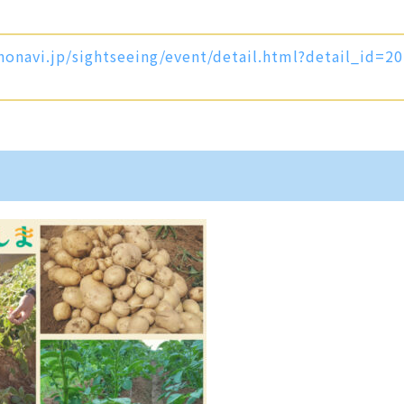
onavi.jp/sightseeing/event/detail.html?detail_id=20