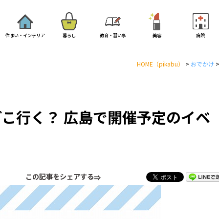
住まい・インテリア
暮らし
教育・習い事
美容
病院
HOME
（pikabu）
>
おでかけ
どこ行く？ 広島で開催予定のイベ
この記事をシェアする