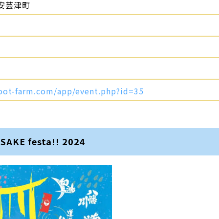
安芸津町
root-farm.com/app/event.php?id=35
E festa!! 2024