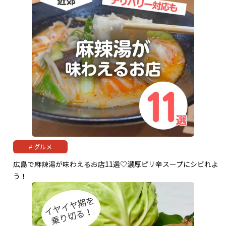
グルメ
広島で麻辣湯が味わえるお店11選♡濃厚ピリ辛スープにシビれよ
う！