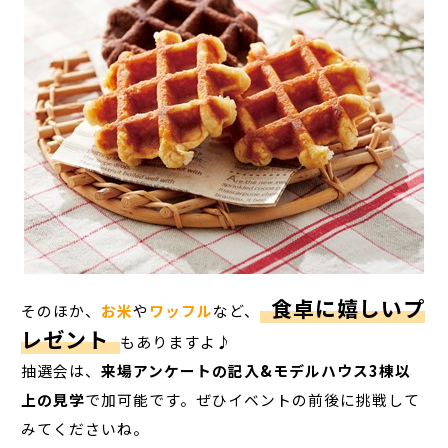
食卓に嬉しいプ
そのほか、
お米
や
ワッフル
など、
レゼント
もありますよ♪
抽選会は、
来場アンケートの記入&モデルハウス3棟以
上の見学
で加可能です。ぜひイベントの前後に挑戦して
みてくださいね。