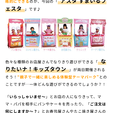
アスタ すまいるフ
格的に
できる
のが、今回の「
ェスタ
」です♪
な
色々な種類のお店屋さんでなりきり遊びができる「
りたいナ！キッズタウン
」が両日開催される
そう！
“親子で一緒に楽しめる体験型テーマパーク”
との
ことですが…一体どんな遊びができるのでしょうか？！
「
いらっしゃいませ～
」とお店の人になりきって、マ
マ・パパを相手にパンやケーキを売ったり、「
ご注文は
何にしますか～？
」とお寿司屋さんやたこ焼き屋さんの