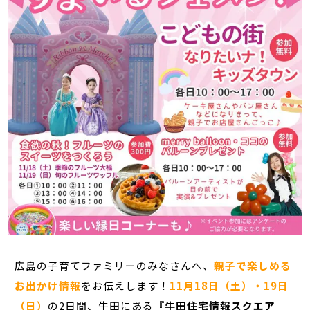
広島の子育てファミリーのみなさんへ、
親子で楽しめる
お出かけ情報
をお伝えします！
11月18日（土）・19日
（日）
の2日間、
牛田にある
『牛田住宅情報スクエア