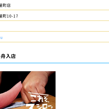
屋町店
町10-17
ou
島舟入店