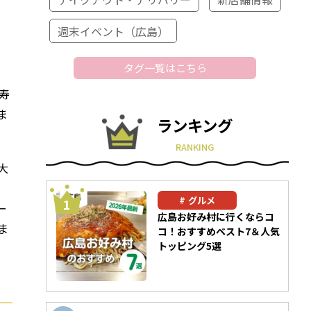
週末イベント（広島）
タグ一覧はこちら
寿
ま
ランキング
RANKING
大
グルメ
ー
広島お好み村に行くならコ
ま
コ！おすすめベスト7＆人気
トッピング5選