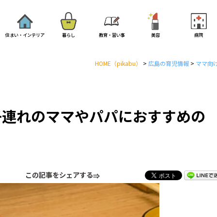
住まい・インテリア
暮らし
教育・習い事
美容
病院
HOME
（pikabu）
>
広島の育児情報
>
ママ向
子連れのママやパパにおすすめの
この記事をシェアする