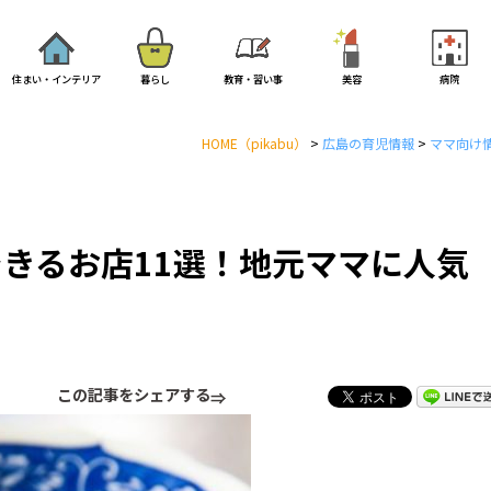
住まい・インテリア
暮らし
教育・習い事
美容
病院
HOME
（pikabu）
>
広島の育児情報
>
ママ向け
きるお店11選！地元ママに人気
この記事をシェアする