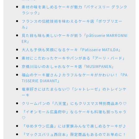
素材の味を楽しめるケーキが魅力「パティスリー グランク
ラシック」
フランスの伝統技術を味わえるケーキ店「ポワブリエー
ル」
見た目も味も美しいケーキが揃う「pâtisserie MARRONNI
ER」
大人も子供も笑顔になるケーキ「Patisserie MATILDA」
素材にこだわったケーキやパンがある「アーリ・バード」
京橋川沿いのおしゃれなケーキ店「MUSIMPANEN」
福山のケーキ屋さん♪カラフルなケーキがかわいい！「PA
TISSERIE DIAMANT」
電車好きにはたまらない♡「シャトレーゼ」のトレインケ
ーキ
クリームパンの「八天堂」にもクリスマス特別商品あり♡
「イオンモール広島府中」ならケーキも料理も揃っちゃう
♡
「ゆめタウン広島」には家族みんなで楽しめるケーキが♪
「マックスバリュ西日本」限定商品もあるのでお早めに！