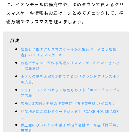
に、イオンモール広島府中や、ゆめタウンで買えるクリ
スマスケーキ情報もお届け！まとめてチェックして、準
備万端でクリスマスを迎えましょう。
目次
広島＆全国のクリスマスケーキが大集合♡「そごう広島
店」のクリスマスケーキ
有名パティシエが作る高級クリスマスケーキがたくさん♪
「広島三越」
ホテルの味をお家で堪能できる♡「グランドプリンスホテ
ル広島」
シュトーレンとのセット販売もあり♪「ホテルグランヴィ
ア広島」
広島に3店舗♪老舗の洋菓子店「西洋菓子処 バイエルン」
地産地消にこだわるケーキが人気！「CAKE HOUSE AKIR
I」
手土産にぴったりのお菓子が揃う老舗ケーキ店「西洋菓子
無花果」