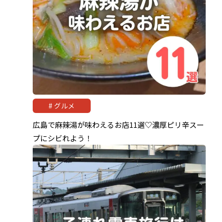
グルメ
広島で麻辣湯が味わえるお店11選♡濃厚ピリ辛スー
プにシビれよう！