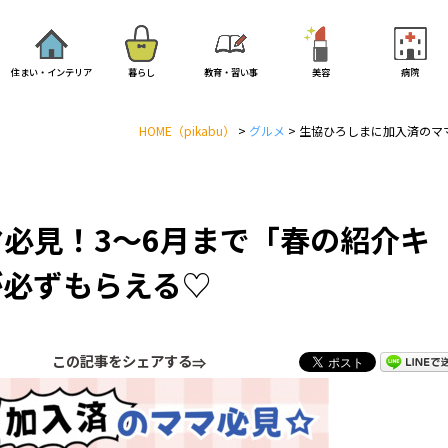
住まい・インテリア
暮らし
教育・習い事
美容
病院
HOME
（pikabu）
>
グルメ
>
生協ひろしまに加入済のマ
必見！3～6月まで「春の紹介キ
が必ずもらえる♡
この記事をシェアする