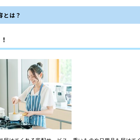
容とは？
め！