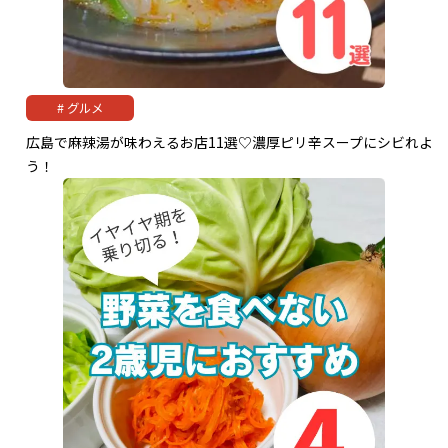
グルメ
広島で麻辣湯が味わえるお店11選♡濃厚ピリ辛スープにシビれよ
う！