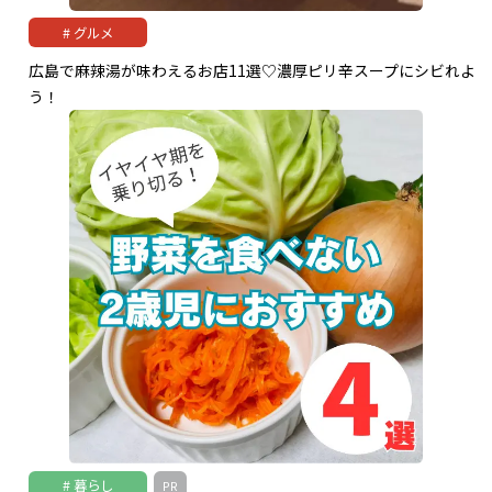
グルメ
広島で麻辣湯が味わえるお店11選♡濃厚ピリ辛スープにシビれよ
う！
暮らし
PR