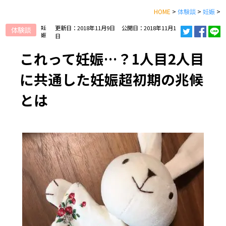
HOME
>
体験談
>
妊娠
>
妊
更新日：2018年11月9日
公開日：2018年11月1
体験談
娠
日
これって妊娠…？1人目2人目
に共通した妊娠超初期の兆候
とは