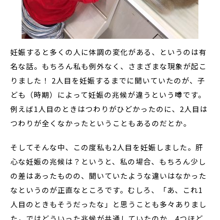
妊娠すると多くの人に体調の変化がある、というのは有
名な話。もちろん私も例外なく、さまざまな現象が起こ
りました！
2
人目を妊娠するまでに聞いていたのが、子
ども（時期）によって妊娠の兆候が違うという噂です。
例えば
1
人目のときはつわりがひどかったのに、
2
人目は
つわりが全くなかったということもあるのだとか。
そしてそんな中、この度私も
2
人目を妊娠しました。肝
心な妊娠の兆候は？というと、私の場合、もちろん少し
の差はあったものの、聞いていたような違いはなかった
なというのが正直なところです。むしろ、「あ、これ
1
人目のときもそうだったな」と思うことも多々ありまし
た。ではどういった兆候が共通していたのか、
4
つほど