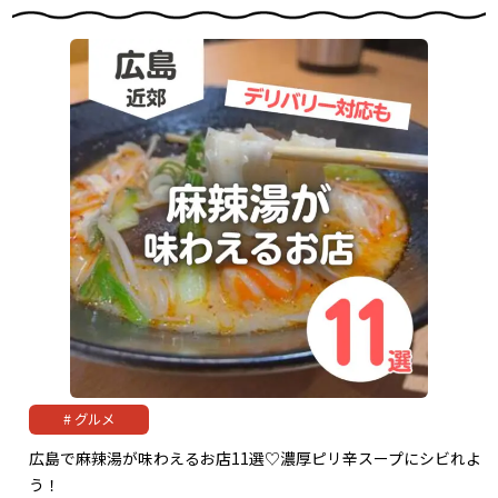
グルメ
広島で麻辣湯が味わえるお店11選♡濃厚ピリ辛スープにシビれよ
う！