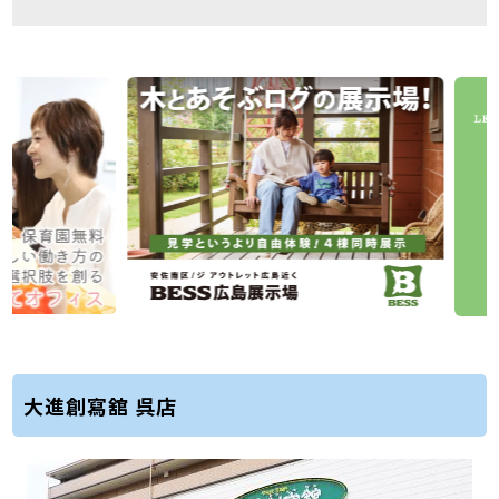
大進創寫舘 呉店