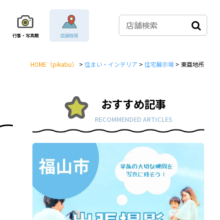
行事・写真館
店舗情報
HOME
（pikabu）
>
住まい・インテリア
>
住宅展示場
>
東亜地所
おすすめ記事
RECOMMENDED ARTICLES