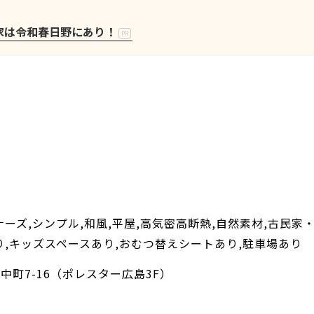
家は令和春日野にあり！
PR
ーズ,シンプル,和風,平屋,高気密高断熱,自然素材,古民家
り,キッズスペースあり,おむつ替えシートあり,駐車場あり
中町7-16（ポレスター広島3F）