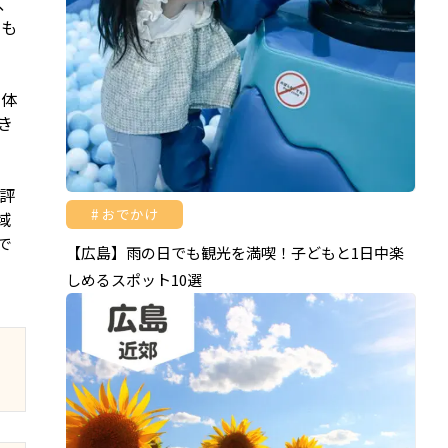
、
園も
全体
き
評
おでかけ
域
で
【広島】雨の日でも観光を満喫！子どもと1日中楽
しめるスポット10選