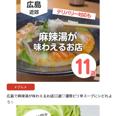
グルメ
広島で麻辣湯が味わえるお店11選♡濃厚ピリ辛スープにシビれよ
う！