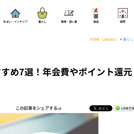
住まい・インテリア
暮らし
教育・習い事
美容
病院
HOME
（pikabu）
>
暮らし
すめ7選！年会費やポイント還元
この記事をシェアする