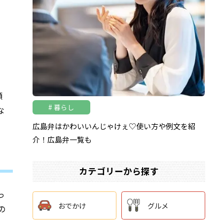
額
暮らし
な
広島弁はかわいいんじゃけぇ♡使い方や例文を紹
介！広島弁一覧も
カテゴリーから探す
っ
おでかけ
グルメ
の