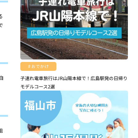
る
で
おでかけ
自
子連れ電車旅行はJR山陽本線で！広島駅発の日帰り
モデルコース2選
組