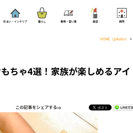
住まい・インテリア
暮らし
教育・習い事
美容
病院
HOME
（pikabu）
>
もちゃ4選！家族が楽しめるアイ
この記事をシェアする