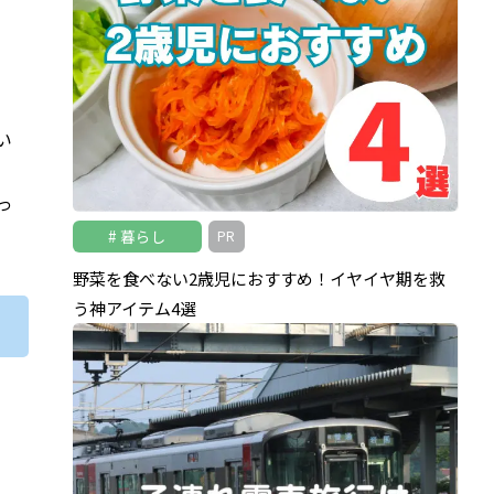
い
ら
っ
暮らし
PR
野菜を食べない2歳児におすすめ！イヤイヤ期を救
う神アイテム4選