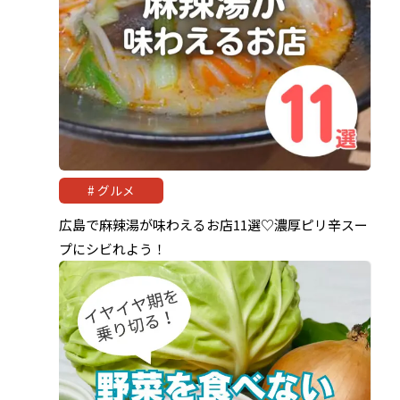
グルメ
広島で麻辣湯が味わえるお店11選♡濃厚ピリ辛スー
プにシビれよう！