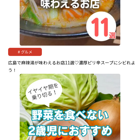
グルメ
広島で麻辣湯が味わえるお店11選♡濃厚ピリ辛スープにシビれよ
う！