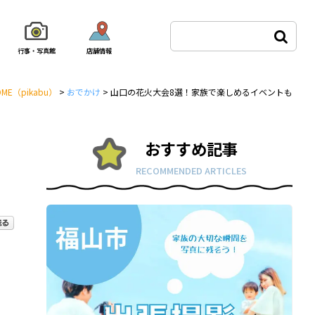
行事・写真館
店舗情報
OME
（pikabu）
>
おでかけ
>
山口の花火大会8選！家族で楽しめるイベントも
おすすめ記事
RECOMMENDED ARTICLES