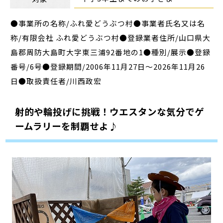
●事業所の名称/ふれ愛どうぶつ村●事業者氏名又は名
称/有限会社 ふれ愛どうぶつ村●登録業者住所/山口県大
島郡周防大島町大字東三浦92番地の1●種別/展示●登録
番号/6号●登録期間/2006年11月27日～2026年11月26
日●取扱責任者/川西政宏
射的や輪投げに挑戦！ウエスタンな気分でゲ
ームラリーを制覇せよ♪