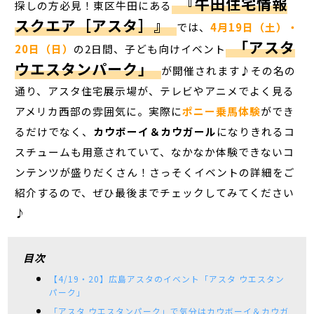
『牛田住宅情報
探しの方必見！東区牛田にある
スクエア［アスタ］』
では、
4月19日（土）・
「アスタ
20日（日）
の2日間、子ども向けイベント
ウエスタンパーク」
が開催されます♪その名の
通り、アスタ住宅展示場が、テレビやアニメでよく見る
アメリカ西部の雰囲気に。実際に
ポニー乗馬体験
ができ
るだけでなく、
カウボーイ＆カウガール
になりきれるコ
スチュームも用意されていて、なかなか体験できないコ
ンテンツが盛りだくさん！さっそくイベントの詳細をご
紹介するので、ぜひ最後までチェックしてみてください
♪
目次
【4/19・20】広島アスタのイベント「アスタ ウエスタン
パーク」
「アスタ ウエスタンパーク」で気分はカウボーイ＆カウガ