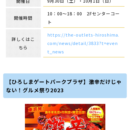
9月30日（土）・10月1日（日）
開催日
10：00～18：00 2Fセンターコー
開催時間
ト
https://the-outlets-hiroshima.
詳しくはこ
com/news/detail/3833?t=even
ちら
t_news
【ひろしまゲートパークプラザ】激辛だけじゃ
ない！グルメ祭り2023