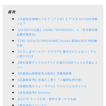
目次
【牛田住宅情報スクエア［アスタ］】アスタ AUTUMN体験
フェア
【APORITO広島】CHUMS「WORKSHOP」＆「秋冬新作商
品展示販売会」
【THE OUTLETS HIROSHIMA】Honda 新型N-BOX 特別展
示会
【ひろしまゲートパークプラザ】激辛だけじゃない！グル
メ祭り2023
【神石高原ティアガルテン】天空のSOBAフェス＆天空よさ
こい
【広島県山県郡安芸太田町】流鏑馬神事
【広島県呉市】吉浦カニ祭り「八幡神社例大祭」
【体験型馬カフェ・ウマル】ウマルフェスティバル
【安芸高田市】famtime
【LECT】キッズ工作・色砂を使ったすな絵
【事前予約イベント】