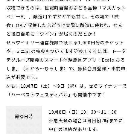
収穫できるのは、世羅町自慢のぶどう品種「マスカット
ベリーA」。醸造用ですがとても甘く、その場で「試
食」OK♪収穫したぶどうは実際に醸造に使われ、なん
と後日自宅に「ワイン」が届くのだとか！
せらワイナリー運営施設で使える1,000円分のチケット
や、ミニSLの特典もついてます♡参加するには、トータ
テグループ開発のスマート体験農園アプリ「Ecalo ひろ
しま」（えかろ～ひろしま）で、無料会員登録・事前申
込が必要です。
なお、10月7日（土）～9日（祝）は、せらワイナリーで
「ハーベストフェスティバル」も開催中です！
10月8日（日）10：30～11：30
開催日時
※悪天候の場合は当日朝7時までに
中止の連絡があります。