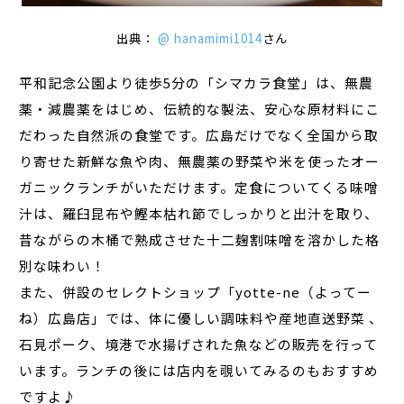
出典：
@ hanamimi1014
さん
平和記念公園より徒歩5分の「シマカラ食堂」は、無農
薬・減農薬をはじめ、伝統的な製法、安心な原材料にこ
だわった自然派の食堂です。広島だけでなく全国から取
り寄せた新鮮な魚や肉、無農薬の野菜や米を使ったオー
ガニックランチがいただけます。定食についてくる味噌
汁は、羅臼昆布や鰹本枯れ節でしっかりと出汁を取り、
昔ながらの木桶で熟成させた十二麹割味噌を溶かした格
別な味わい！
また、併設のセレクトショップ「yotte-ne（よってー
ね）広島店」では、体に優しい調味料や産地直送野菜 、
石見ポーク、境港で水揚げされた魚などの販売を行って
います。ランチの後には店内を覗いてみるのもおすすめ
ですよ♪