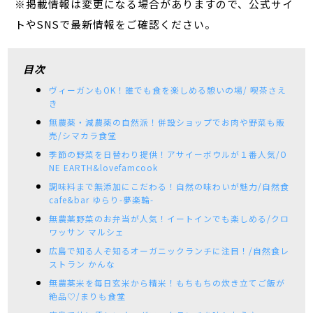
※掲載情報は変更になる場合がありますので、公式サイ
トやSNSで最新情報をご確認ください。
目次
ヴィーガンもOK！誰でも食を楽しめる憩いの場/ 喫茶さえ
き
無農薬・減農薬の自然派！併設ショップでお肉や野菜も販
売/シマカラ食堂
季節の野菜を日替わり提供！アサイーボウルが１番人気/O
NE EARTH&lovefamcook
調味料まで無添加にこだわる！自然の味わいが魅力/自然食
cafe&bar ゆらり-夢楽輪-
無農薬野菜のお弁当が人気！イートインでも楽しめる/クロ
ワッサン マルシェ
広島で知る人ぞ知るオーガニックランチに注目！/自然食レ
ストラン かんな
無農薬米を毎日玄米から精米！もちもちの炊き立てご飯が
絶品♡/まりも食堂