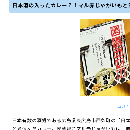
日本酒の入ったカレー？！マル赤じゃがいもと
出典：＠
日本有数の酒処である広島県東広島市西条町の「日
と煮込んだカレー。安芸津産マル赤じゃがいもは、