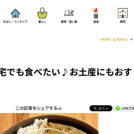
住まい・インテリア
暮らし
教育・習い事
美容
病院
HOME
（pikabu）
>
宅でも食べたい♪お土産にもおす
この記事をシェアする