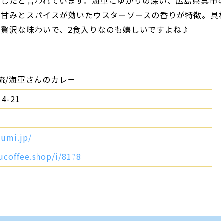
としたと言われています。海軍にゆかりの深い、広島県呉市
の甘みとスパイスが効いたウスターソースの香りが特徴。具
贅沢な味わいで、2食入りなのも嬉しいですよね♪
流/海軍さんのカレー
-21
umi.jp/
ucoffee.shop/i/8178