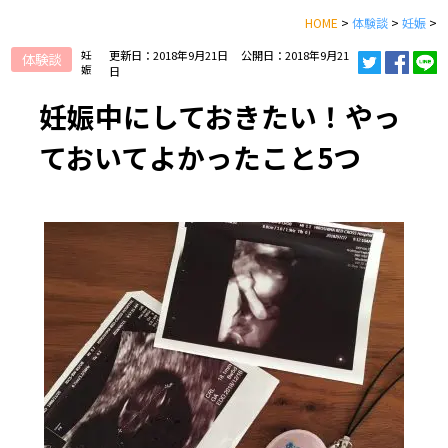
HOME
>
体験談
>
妊娠
>
妊
更新日：2018年9月21日
公開日：2018年9月21
体験談
娠
日
妊娠中にしておきたい！やっ
ておいてよかったこと5つ