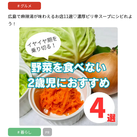
グルメ
広島で麻辣湯が味わえるお店11選♡濃厚ピリ辛スープにシビれよ
う！
暮らし
PR