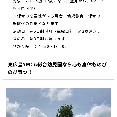
対象：2歳～5歳（2歳になった翌月から、いつで
も入園可能）
※保育の必要性がある場合、幼児教育・保育の
無償化の対象となります
活動日：週5日制《月～金曜日》 ※2歳児クラ
スのみ、週3日制も選べます
預かり時間：7：30～19：00
東広島YMCA総合幼児園なら心も身体ものび
のび育つ！