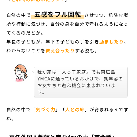
五感をフル回転
自然の中で
させつつ、危険な場
所や行動に気づき、自分の身を自分で守れるようになっ
てくるのだとか。
年長の子どもが、年下の子どもの手を引き
励ましたり
、
わからないことを
教え合ったり
する姿も。
我が家は一人っ子家庭。でも東広島
YMCAに通っているおかげで、異年齢の
お友だちと遊ぶ機会に恵まれていま
す。
自然の中で「
気づく力
」「
人との絆
」が育まれるんです
ね。