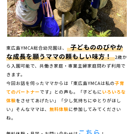
子どもののびやか
東広島YMCA総合幼児園は、
な成長を願うママの頼もしい味方！
2歳か
ら入園可能で、共働き家庭・専業主婦家庭問わず利用で
きます。
今回お話を伺ったママからは「東広島YMCAは私の
子育
てのパートナー
です」との声も。「子どもに
いろいろな
体験
をさせてあげたい」「少し気持ちにゆとりがほし
い」そんなママは、
無料体験
に参加してみてください
ね。
こちら
無料体験・見学・お問い合わせは
！