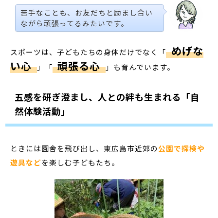
苦手なことも、お友だちと励まし合い
ながら頑張ってるみたいです。
めげな
スポーツは、子どもたちの身体だけでなく「
い心
頑張る心
」「
」も育んでいます。
五感を研ぎ澄まし、人との絆も生まれる「自
然体験活動」
ときには園舎を飛び出し、東広島市近郊の
公園で探検や
遊具など
を楽しむ子どもたち。