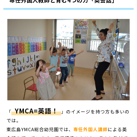
専任外国人教師と育む4つの力「英会話」
YMCA=英語！
「
」のイメージを持つ方も多いの
では。
東広島YMCA総合幼児園では、
専任外国人講師
による英