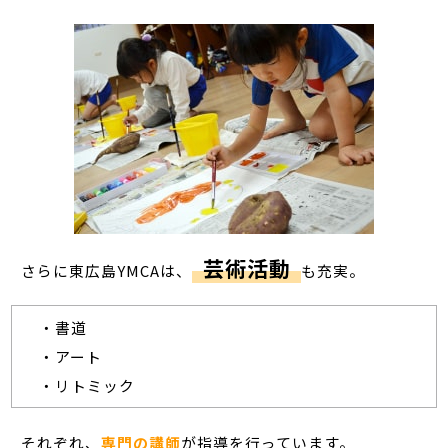
芸術活動
さらに東広島YMCAは、
も充実。
・書道
・アート
・リトミック
それぞれ、
専門の講師
が指導を行っています。