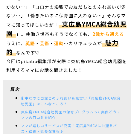
かない…」「コロナの影響でお友だちとのふれあいが少
ない…」「働きたいのに保育園に入れない…」そんなマ
東広島YMCA総合幼児
マに知ってほしいのが「
園
」。共働き世帯もそうでなくても、
2歳から通える
魅力
うえに、
英語
・
芸術
・
運動
…カリキュラムが
的
なんです♡
今回はpikabu編集部が実際に東広島YMCA総合幼児園を
利用するママにお話を聞きました！
目次
街中なのに自然とのふれあいも充実♡「東広島YMCA総合
幼児園」はこんなところ！
東広島YMCA総合幼児園の保育プログラムって実際どう？
ママの口コミを紹介
ママが嬉しいサービスが充実！東広島YMCAはお迎えバ
ス・給食・延長保育も♪