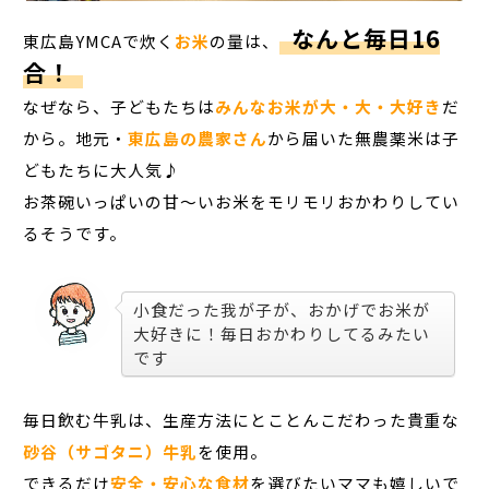
なんと毎日16
東広島YMCAで炊く
お米
の量は、
合！
なぜなら、子どもたちは
みんなお米が大・大・大好き
だ
から。地元・
東広島の農家さん
から届いた無農薬米は子
どもたちに大人気♪
お茶碗いっぱいの甘～いお米をモリモリおかわりしてい
るそうです。
小食だった我が子が、おかげでお米が
大好きに！毎日おかわりしてるみたい
です
毎日飲む牛乳は、生産方法にとことんこだわった貴重な
砂谷（サゴタニ）牛乳
を使用。
できるだけ
安全・安心な食材
を選びたいママも嬉しいで