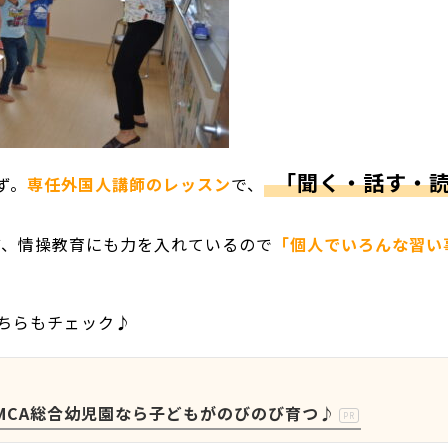
「聞く・話す・
ず。
専任外国人講師のレッスン
で、
ど、情操教育にも力を入れているので
「個人でいろんな習い
こちらもチェック♪
MCA総合幼児園なら子どもがのびのび育つ♪
PR