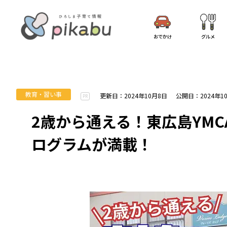
おでかけ
グルメ
教育・習い事
更新日：2024年10月8日
公開日：2024年1
PR
2歳から通える！東広島YM
ログラムが満載！