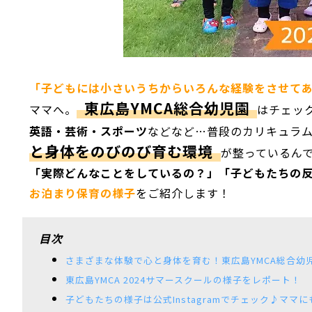
「子どもには小さいうちからいろんな経験をさせて
東広島YMCA総合幼児園
ママへ。
はチェッ
英語・芸術・スポーツ
などなど…普段のカリキュラ
と身体をのびのび育む環境
が整っているん
「実際どんなことをしているの？」「子どもたちの
お泊まり保育の様子
をご紹介します！
目次
さまざまな体験で心と身体を育む！東広島YMCA総合幼
東広島YMCA 2024サマースクールの様子をレポート！
子どもたちの様子は公式Instagramでチェック♪ママ