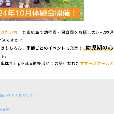
あげたいな」
と東広島で幼稚園・保育園をお探しの1〜2歳児
ク済ですか？
幼児期の心
ムはもちろん、
季節ごとのイベント
も充実！
です。
反応は？」
pikabu編集部がこの夏行われた
サマースクール
児園ってどんなところ？
にも好評！