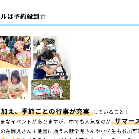
ールは予約殺到☆
に加え、季節ごとの行事が充実
していること！
サマー
ざまなイベントがありますが、
中でも人気なのが
児園の在園児さん＋他園に通う未就学児さんや小学生も参加可