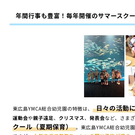
年間行事も豊富！毎年開催のサマースク
日々の活動
東広島YMCA総合幼児園の特徴は、
運動会
や
親子遠足
、
クリスマス
、
発表会
など、さま
クール（夏期保育）
。
東広島YMCA総合幼