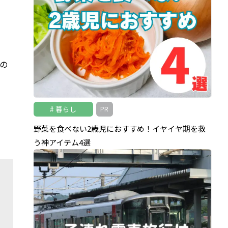
の
暮らし
PR
と
野菜を食べない2歳児におすすめ！イヤイヤ期を救
う神アイテム4選