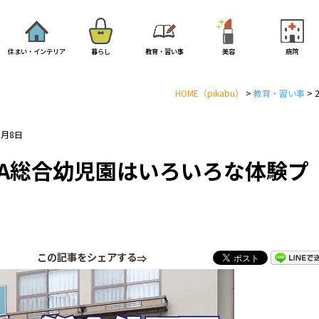
住まい・インテリア
暮らし
教育・習い事
美容
病院
HOME
（pikabu）
>
教育・習い事
>
0月8日
CA総合幼児園はいろいろな体験プ
この記事をシェアする