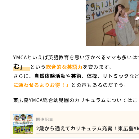
YMCAといえば英語教育
を思い浮かべるママも多いは
む」
という
総合的な英語力
を育みます。
さらに、
自然体験活動
や
芸術
、
体操
、
リトミック
な
に通わせるよりお得！」
との声もあるのだそう。
東広島YMCA総合幼児園のカリキュラムについては
関連記事
2歳から通えてカリキュラム充実！東広島Y