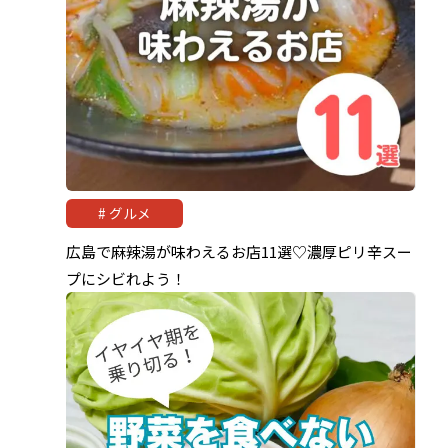
グルメ
広島で麻辣湯が味わえるお店11選♡濃厚ピリ辛スー
プにシビれよう！