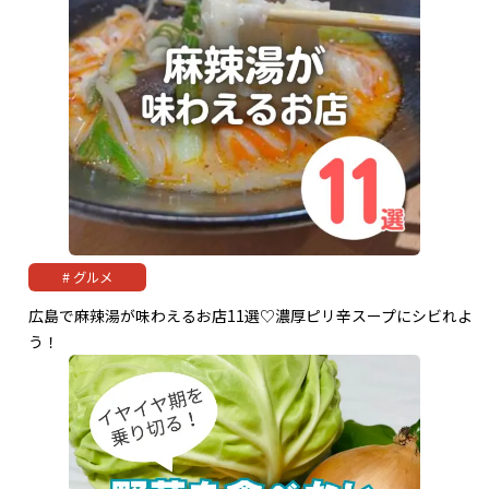
グルメ
広島で麻辣湯が味わえるお店11選♡濃厚ピリ辛スープにシビれよ
う！