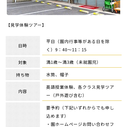
【見学体験ツアー】
平日（園内行事等がある日を除
日時
く）9：40～11：15
満1歳～満3歳（未就園児）
対象
水筒、帽子
持ち物
英語授業体験、各クラス見学ツア
内容
ー（戸外遊び含む）
要予約（下記いずれからでも申し
込めます）
・園ホームページお問い合わせフ