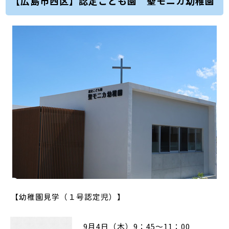
【広島市西区】認定こども園 聖モニカ幼稚園
【幼稚園見学（１号認定児）】
9月4日（木）9：45～11：00