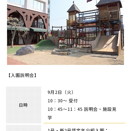
【入園説明会】
9月2日（火）
10：30～ 受付
日時
10：45～11：45 説明会・施設見
学
1号・新2号認定年少組入園
：