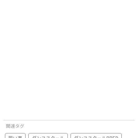
関連タグ
習い事
ダンススクール
ダンススクールBRED