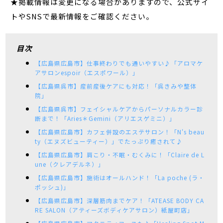
★掲載情報は変更になる場合がありますので、公式サイ
トやSNSで最新情報をご確認ください。
目次
【広島県広島市】仕事終わりでも通いやすい♪「アロマケ
アサロンespoir（エスポワール）」
【広島県呉市】産前産後ケアにも対応！「呉きみや整体
院」
【広島県呉市】フェイシャルケアからパーソナルカラー診
断まで！「Aries＊Gemini（アリエスゲミニ）」
【広島県広島市】カフェ併設のエステサロン！「N's beau
ty（エヌズビューティー）」でたっぷり癒されて♪
【広島県広島市】肩こり・不眠・むくみに！「Claire de L
une（クレアデルネ）」
【広島県広島市】施術はオールハンド！「La poche (ラ・
ポッシュ)」
【広島県広島市】深層筋肉までケア！「ATEASE BODY CA
RE SALON（アティーズボディケアサロン）紙屋町店」