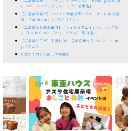
【広島県広島市】マタニティコースも♪「Healing Spot M
yu（ヒーリングスポットミュウ）並木店」
【広島県広島市】ハワイで修業を積んだオーナーによる施
術！「alohalina（アロハリナ）」
【広島県安芸郡海田町】ボディからフェイシャルリンパも
♪「HOURGLASS（アワーグラス） 海田店」
【広島県廿日市】子連れOK！産前産後ケアサロン「tsumu
gi（ツムギ）」
素敵なサロンで癒しの時間を