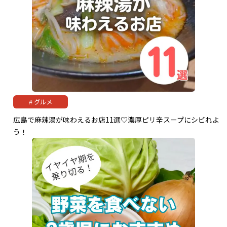
グルメ
広島で麻辣湯が味わえるお店11選♡濃厚ピリ辛スープにシビれよ
う！