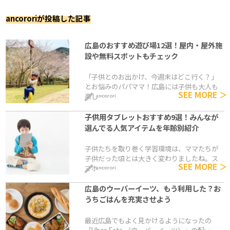
ancororiが投稿した記事
広島のおすすめ遊び場12選！屋内・屋外施
設や無料スポットもチェック
「子供とのお出かけ、今週末はどこ行く？」
とお悩みのパパママ！広島には子供も大人も
SEE MORE ＞
楽し…
ancorori
子供用タブレットおすすめ9選！みんなが
選んでる人気アイテムを年齢別紹介
子供たちを取り巻く学習環境は、ママたちが
子供だった頃とは大きく変わりましたね。ス
SEE MORE ＞
マホ…
ancorori
広島のウーバーイーツ、もう利用した？お
うちごはんを充実させよう
最近広島でもよく見かけるようになったの