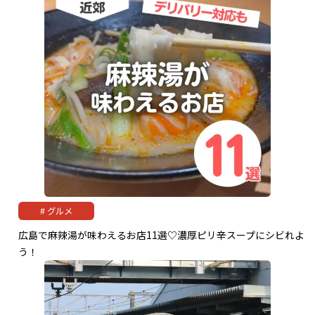
グルメ
広島で麻辣湯が味わえるお店11選♡濃厚ピリ辛スープにシビれよ
う！