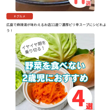
グルメ
広島で麻辣湯が味わえるお店11選♡濃厚ピリ辛スープにシビれよ
う！