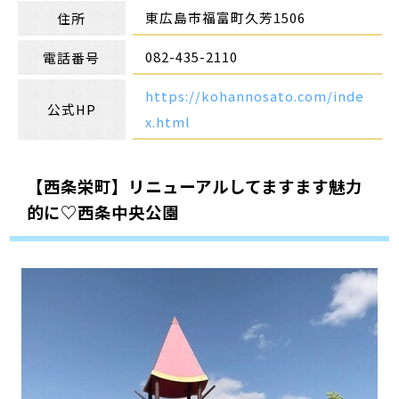
東広島市福富町久芳1506
住所
082-435-2110
電話番号
https://kohannosato.com/inde
公式HP
x.html
【西条栄町】リニューアルしてますます魅力
的に♡西条中央公園