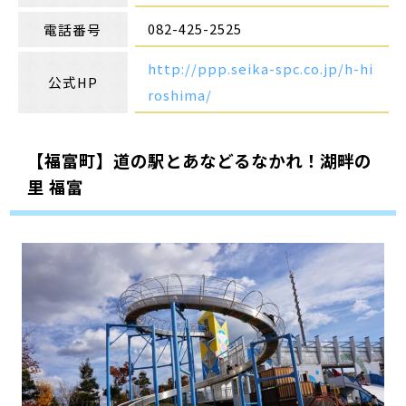
082-425-2525
電話番号
http://ppp.seika-spc.co.jp/h-hi
公式HP
roshima/
【福富町】道の駅とあなどるなかれ！湖畔の
里 福富