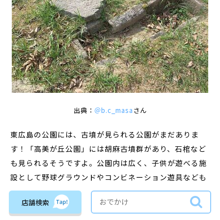
出典：
＠b.c_masa
さん
東広島の公園には、古墳が見られる公園がまだありま
す！「高美が丘公園」には胡麻古墳群があり、石棺など
も見られるそうですよ。公園内は広く、子供が遊べる施
設として野球グラウンドやコンビネーション遊具なども
整備されています。
店舗検索