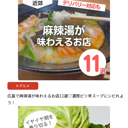
グルメ
広島で麻辣湯が味わえるお店11選♡濃厚ピリ辛スープにシビれよ
う！