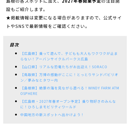
島根の各スポットに加え、
2027年春開業予定
の注目施
設もご紹介します。
★掲載情報は変更になる場合がありますので、公式サイ
トやSNSで最新情報をご確認ください。
目次
【広島県】乗って遊んで、子どもも大人もワクワクが止ま
らない！アーバンサイクルパークス広島
【山口県】リアルな恐竜たちがお出迎え！SORACO
【鳥取県】万博の感動がここに！とっとりサンドパビリオ
ン／夢みなとタワー内
【島根県】絶景の海を見ながら遊べる！WINDY FARM ATM
OSPHERE
【広島県・2027年春オープン予定】乗り物好きのみんな
に！ひろしまモビリティワールド
中国地方の新スポットへ出かけよう！