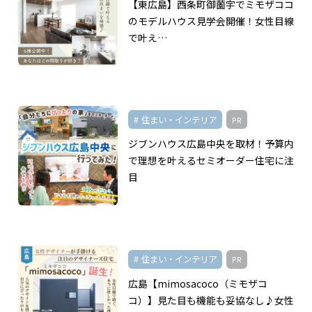
【東広島】西条町御薗宇でミモザココ
のモデルハウス見学会開催！女性目線
で叶え…
住まい・インテリア
PR
ジブンハウス広島中央を取材！予算内
で理想を叶えるセミオーダー住宅に注
目
住まい・インテリア
PR
広島【mimosacoco（ミモザコ
コ）】見た目も機能も妥協なし♪女性