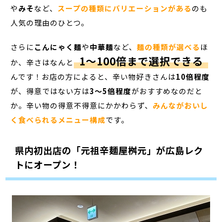
や
みそ
など、
スープの種類にバリエーションがある
のも
人気の理由のひとつ。
さらに
こんにゃく麺
や
中華麺
など、
麺の種類が選べる
ほ
1～100倍まで選択できる
か、辛さはなんと
んです！お店の方によると、辛い物好きさんは
10倍程度
が、得意ではない方は
3～5倍程度
がおすすめなのだと
か。辛い物の得意不得意にかかわらず、
みんながおいし
く食べられるメニュー構成
です。
県内初出店の「元祖辛麺屋桝元」が広島レク
トにオープン！