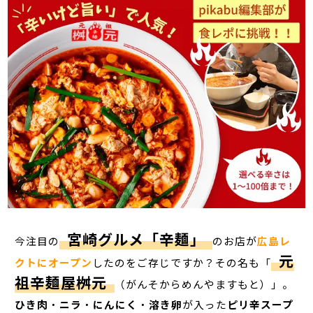
宮崎グルメ「辛麺」
今注目の
のお店が
広島レ
元
クトにオープン
したのをご存じですか？その名も「
祖辛麺屋桝元
（がんそからめんやますもと）」。
ひき肉
・
ニラ
・
にんにく
・
溶き卵
が入った
ピリ辛スープ