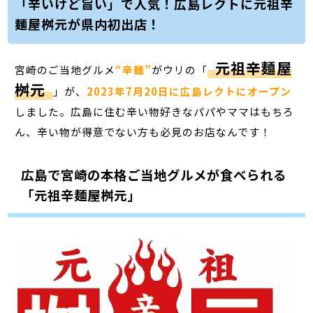
「辛いけど旨い」で人気！広島レクトに元祖辛
麺屋桝元が県内初出店！
元祖辛麺屋
宮崎のご当地グルメ
“辛麺”
がウリの「
桝元
」が、
2023年7月20日に広島レクトにオープン
しました。広島に住む辛い物好きなパパやママはもちろ
ん、辛い物が得意でない方も必見のお店なんです！
広島で宮崎の本格ご当地グルメが食べられる
「元祖辛麺屋桝元」