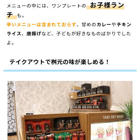
お子様ラン
メニューの中には、ワンプレートの
チ
も。
辛いメニューは含まれておらず
、甘めの
カレー
や
チキン
ライス
、
唐揚げ
など、子どもが好きなものばかりでした
よ。
テイクアウトで桝元の味が楽しめる！