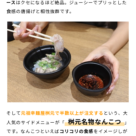
ース
はクセになるほど絶品。ジューシーでプリっとした
食感の唐揚げと相性抜群です。
そして
元祖辛麺屋桝元で半数以上が注文する
という、大
桝元名物なんこつ
人気のサイドメニューが「
」
です。なんこつといえば
コリコリの食感
をイメージしが