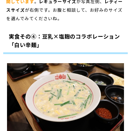
開しています
。
レギュラーサイズ
が写真左側、
レディー
スサイズ
が右側です。お腹と相談して、お好みのサイズ
を選んでみてくださいね。
実食その④：豆乳×塩麹のコラボレーション
「白い辛麺」