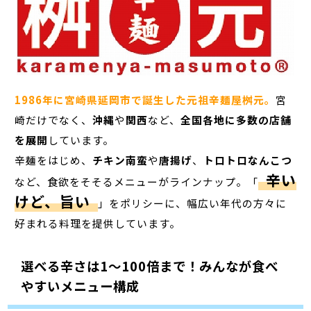
1986年に宮崎県延岡市で誕生した元祖辛麺屋桝元。
宮
崎だけでなく、
沖縄
や
関西
など、
全国各地に多数の店舗
を展開
しています。
辛麺をはじめ、
チキン南蛮
や
唐揚げ
、
トロトロ
なんこつ
辛い
など、食欲をそそるメニューがラインナップ。「
けど、旨い
」をポリシーに、幅広い年代の方々に
好まれる料理を提供しています。
選べる辛さは1～100倍まで！みんなが食べ
やすいメニュー構成