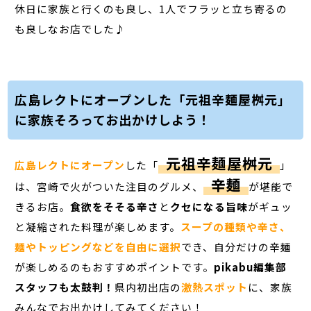
休日に家族と行くのも良し、1人でフラッと立ち寄るの
も良しなお店でした♪
広島レクトにオープンした「元祖辛麺屋桝元」
に家族そろってお出かけしよう！
元祖辛麺屋桝元
広島レクトにオープン
した「
」
辛麺
は、宮崎で火がついた注目のグルメ、
が堪能で
きるお店。
食欲をそそる辛さ
と
クセになる旨味
がギュッ
と凝縮された料理が楽しめます。
スープの種類や辛さ、
麺やトッピングなどを自由に選択
でき、自分だけの辛麺
が楽しめるのもおすすめポイントです。
pikabu編集部
スタッフも太鼓判！
県内初出店の
激熱スポット
に、家族
みんなでお出かけしてみてください！