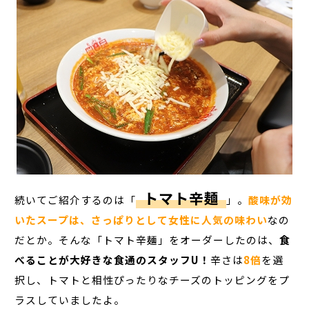
トマト辛麺
続いてご紹介するのは「
」。
酸味が効
いたスープは、さっぱりとして女性に人気の味わい
なの
だとか。そんな「トマト辛麺」をオーダーしたのは、
食
べることが大好きな食通のスタッフU！
辛さは
8倍
を選
択し、トマトと相性ぴったりな
チーズのトッピングをプ
ラス
していましたよ。