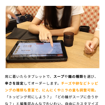
席に着いたらタブレットで、
スープ
や
麺の種類
を選び、
辛さを設定
してオーダーします。
チーズや卵などトッピ
ングの種類も豊富で、にんにくやニラの量も調整可能。
「トッピング何にしよう？」「どの麺がスープに合うか
な？」と編集部みんなでわいわい、自由にカスタマイズ