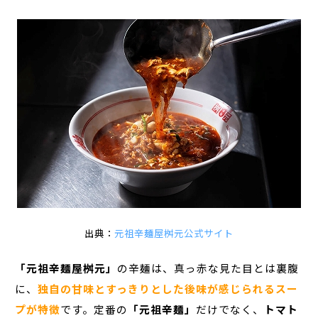
出典：
元祖辛麺屋桝元公式サイト
「元祖辛麺屋桝元」
の辛麺は、真っ赤な見た目とは裏腹
に、
独自の甘味とすっきりとした後味が感じられるスー
プが特徴
です。定番の
「元祖辛麺」
だけでなく、
トマト