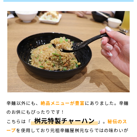
辛麺以外にも、
絶品メニューが豊富
にありました。辛麺
のお供にもぴったりです！
桝元特製チャーハン
こちらは「
」。
秘伝のス
ープ
を使用しており元祖辛麺屋桝元ならではの味わいが