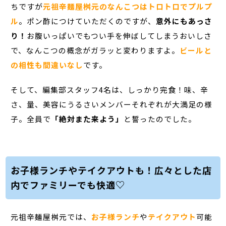
ちですが
元祖辛麺屋桝元のなんこつはトロトロでプルプ
ル
。ポン酢につけていただくのですが、
意外にもあっさ
り！
お腹いっぱいでもつい手を伸ばしてしまうおいしさ
で、なんこつの概念がガラッと変わりますよ。
ビールと
の相性も間違いなし
です。
そして、編集部スタッフ4名は、しっかり完食！味、辛
さ、量、美容にうるさいメンバーそれぞれが大満足の様
子。全員で
「絶対また来よう」
と誓ったのでした。
お子様ランチやテイクアウトも！広々とした店
内でファミリーでも快適♡
元祖辛麺屋桝元では、
お子様ランチ
や
テイクアウト
可能