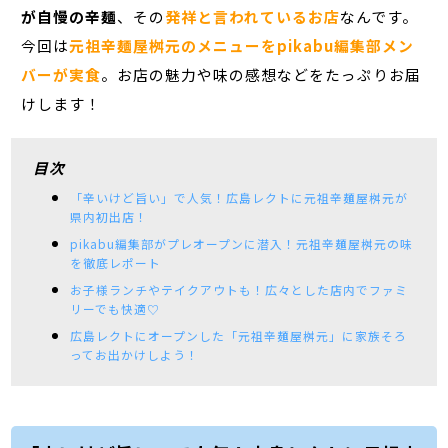
が自慢の辛麺
、その
発祥と言われているお店
なんです。
今回は
元祖辛麺屋桝元のメニューをpikabu編集部メン
バーが実食
。お店の魅力や味の感想などをたっぷりお届
けします！
目次
「辛いけど旨い」で人気！広島レクトに元祖辛麺屋桝元が
県内初出店！
pikabu編集部がプレオープンに潜入！元祖辛麺屋桝元の味
を徹底レポート
お子様ランチやテイクアウトも！広々とした店内でファミ
リーでも快適♡
広島レクトにオープンした「元祖辛麺屋桝元」に家族そろ
ってお出かけしよう！