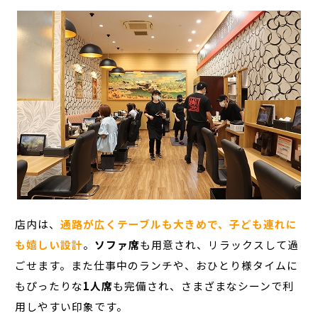
店内は、
通路が広くテーブルも大きめで、子ども連れに
も嬉しい設計
。
ソファ席
も用意され、リラックスして過
ごせます。また仕事中のランチや、おひとり様タイムに
もぴったりな
1人席
も完備され、さまざまなシーンで利
用しやすい印象です。