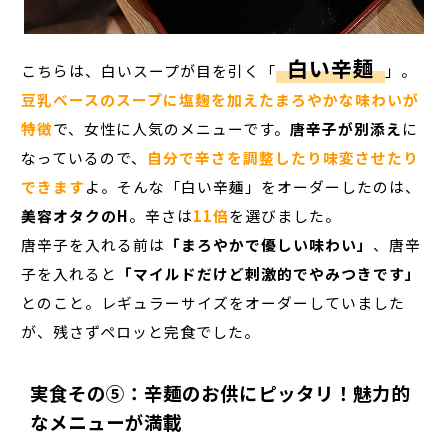
白い辛麺
こちらは、白いスープが目を引く「
」。
豆乳ベースのスープに塩麹を加えたまろやかな味わいが
特徴
で、女性に人気のメニューです。
唐辛子が別添え
に
なっているので、
自分で辛さを調整したり味変させたり
できます
よ。そんな「白い辛麺」をオーダーしたのは、
美容オタクのH
。辛さは
11倍
を選びました。
唐辛子を入れる前は
「まろやかで優しい味わい」
、唐辛
子を入れると
「マイルドだけど刺激的でやみつきです」
とのこと。レギュラーサイズをオーダーしていました
が、残さずペロッと完食でした。
実食その⑤：辛麺のお供にピッタリ！魅力的
なメニューが満載