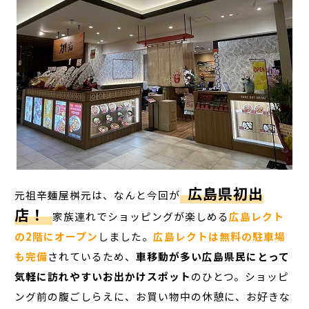
広島県初出
元祖辛麺屋桝元は、なんと今回が
店！
家族連れでショッピングが楽しめる
広島レクト
の2階にオープン
しました。
広島レクトは無料の駐車場
も完備
されているため、
車移動が多い広島県民にとって
気軽に訪れやすいお出かけスポット
のひとつ。ショッピ
ング前の腹ごしらえに、お買い物中の休憩に、お好きな