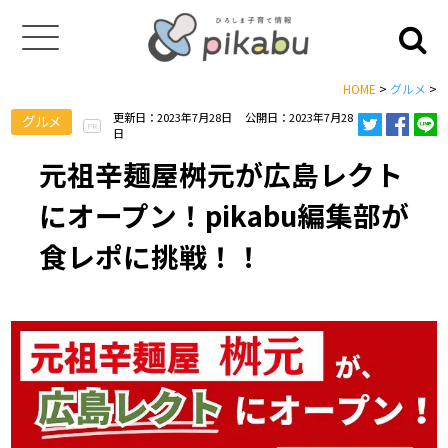
HOME
>
グルメ
>
更新日：2023年7月28日
公開日：2023年7月28
グルメ
PR
日
元祖辛麺屋桝元が広島レクト
にオープン！pikabu編集部が
食レポに挑戦！！