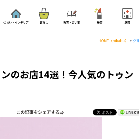
住まい・インテリア
暮らし
教育・習い事
美容
病院
HOME
（pikabu）
>
グ
ンのお店14選！今人気のトゥン
この記事をシェアする