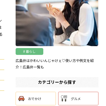
る
ン
ま
る
暮らし
広島弁はかわいいんじゃけぇ♡使い方や例文を紹
介！広島弁一覧も
カテゴリーから探す
おでかけ
グルメ