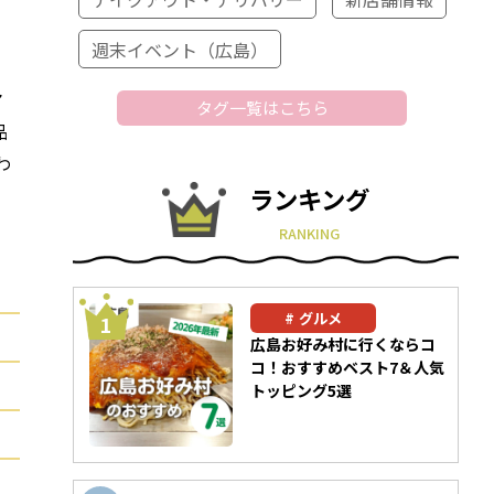
週末イベント（広島）
マ
タグ一覧はこちら
品
わ
ランキング
RANKING
グルメ
広島お好み村に行くならコ
コ！おすすめベスト7＆人気
トッピング5選