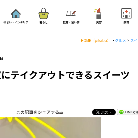
住まい・インテリア
暮らし
教育・習い事
美容
病院
HOME
（pikabu）
>
グルメ
>
スイ
6日
夜にテイクアウトできるスイーツ
この記事をシェアする