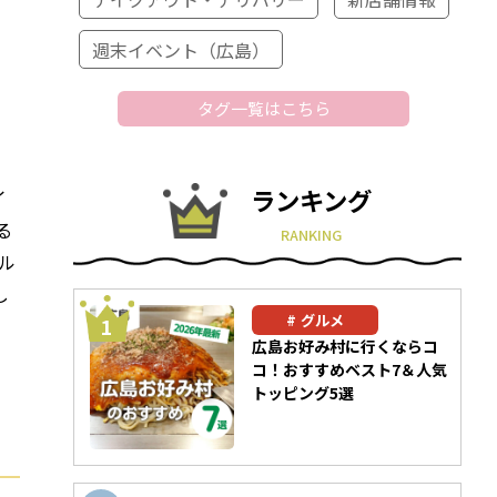
週末イベント（広島）
タグ一覧はこちら
ランキング
イ
る
RANKING
ル
し
グルメ
広島お好み村に行くならコ
コ！おすすめベスト7＆人気
トッピング5選