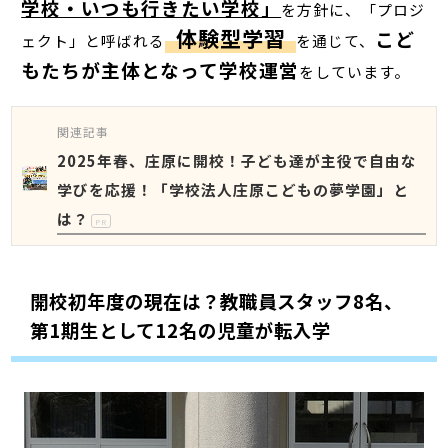
学校・いつも行きたい学校」
を方針に、「プロジ
体験型学習
こど
ェクト」と呼ばれる
を通じて、
もたちが主体となって学校運営
をしています。
関連記事
2025年春、庄原に開校！子ども達が主役で自由な
学びを応援！「学校法人庄原こどもの夢学園」と
は？
PR
開校初年度の現在は？教職員スタッフ8名、
第1期生として12名の児童が転入学