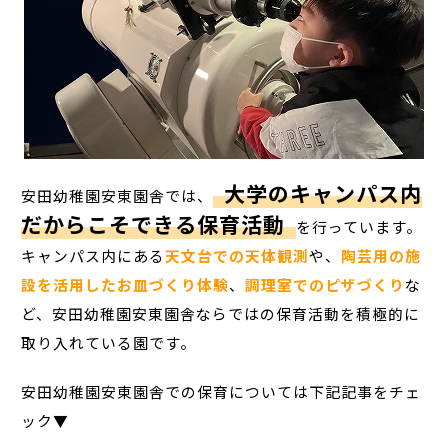
大学のキャンパス内
安田幼稚園安東園舎では、
だからこそできる保育活動
を行っています。
キャンパス内にある
天文台での天体観測
や、
陶芸用の施
設を活用したお皿づくり体験
、
調理室でのピザづくり
な
ど、安田幼稚園安東園舎ならではの保育活動を積極的に
取り入れている園です。
安田幼稚園安東園舎での保育については下記記事をチェ
ック▼