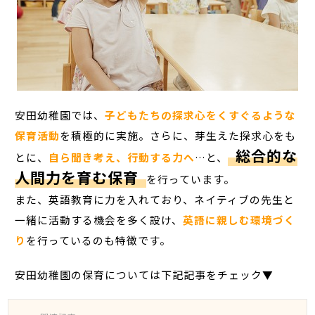
安田幼稚園では、
子どもたちの探求心をくすぐるような
保育活動
を積極的に実施。さらに、芽生えた探求心をも
総合的な
とに、
自ら聞き考え、行動する力へ
…と、
人間力を育む保育
を行っています。
また、英語教育に力を入れており、ネイティブの先生と
一緒に活動する機会を多く設け、
英語に親しむ環境づく
り
を行っているのも特徴です。
安田幼稚園の保育については下記記事をチェック▼