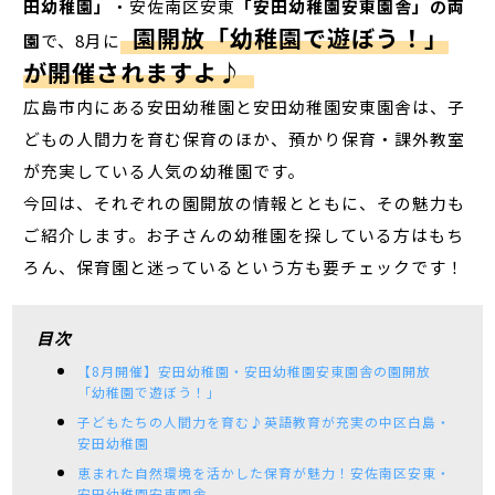
田幼稚園」
・安佐南区安東
「安田幼稚園安東園舎」の両
園開放「幼稚園で遊ぼう！」
園
で、8月に
が開催されますよ♪
広島市内にある安田幼稚園と安田幼稚園安東園舎は、子
どもの人間力を育む保育のほか、預かり保育・課外教室
が充実している人気の幼稚園です。
今回は、それぞれの園開放の情報とともに、その魅力も
ご紹介します。お子さんの幼稚園を探している方はもち
ろん、保育園と迷っているという方も要チェックです！
目次
【8月開催】安田幼稚園・安田幼稚園安東園舎の園開放
「幼稚園で遊ぼう！」
子どもたちの人間力を育む♪英語教育が充実の中区白島・
安田幼稚園
恵まれた自然環境を活かした保育が魅力！安佐南区安東・
安田幼稚園安東園舎